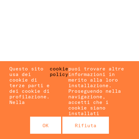
Questo sito
cookie
puoi trovare altre
usa dei
policy
informazioni in
cookie di
merito alla loro
terze parti e
installazione.
dei cookie di
Proseguendo nella
profilazione.
navigazione,
Nella
accetti che i
cookie siano
installati
OK
Rifiuta