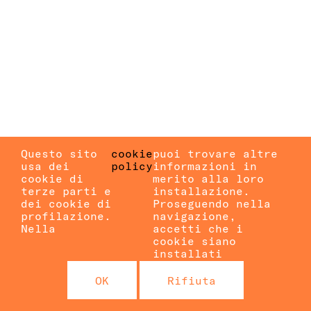
Questo sito
cookie
puoi trovare altre
usa dei
policy
informazioni in
cookie di
merito alla loro
terze parti e
installazione.
dei cookie di
Proseguendo nella
profilazione.
navigazione,
Nella
accetti che i
cookie siano
installati
OK
Rifiuta