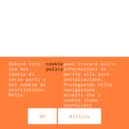
Questo sito
cookie
puoi trovare altre
usa dei
policy
informazioni in
cookie di
merito alla loro
terze parti e
installazione.
dei cookie di
Proseguendo nella
profilazione.
navigazione,
Nella
accetti che i
cookie siano
installati
OK
Rifiuta